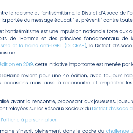
e le racisme et l’antisémitisme, le District d’Alsace de Fo
r la portée du message éducatif et préventif contre toute
et l’antisémitisme est une impulsion nationale forte aux
roits de l’Homme et des principes fondamentaux de l
mitisme et la haine anti-LGBT (DILCRAH)
, le District d’Alsa
racisme.
édition en 2019,
cette initiative importante est menée par le
eLaHaine
revient pour une 4e édition, avec toujours l’ob
es occasions mais aussi à reconnaitre et empêcher les 
lisé avant la rencontre, proposant aux joueuses, joueurs,
ront relayées sur les Réseaux Sociaux du
District d’Alsace d
r
l’affiche à personnaliser.
semaine s’inscrit pleinement dans le cadre du
challenge J